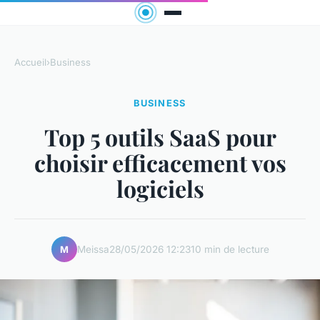
Accueil
›
Business
BUSINESS
Top 5 outils SaaS pour
choisir efficacement vos
logiciels
Meissa
28/05/2026 12:23
10 min de lecture
M