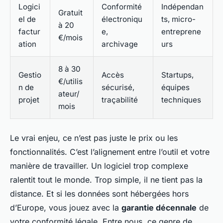
Logici
Conformité
Indépendan
Gratuit
el de
électroniqu
ts, micro-
à 20
factur
e,
entreprene
€/mois
ation
archivage
urs
8 à 30
Gestio
Accès
Startups,
€/utilis
n de
sécurisé,
équipes
ateur/
projet
traçabilité
techniques
mois
Le vrai enjeu, ce n’est pas juste le prix ou les
fonctionnalités. C’est l’alignement entre l’outil et votre
manière de travailler. Un logiciel trop complexe
ralentit tout le monde. Trop simple, il ne tient pas la
distance. Et si les données sont hébergées hors
d’Europe, vous jouez avec la
garantie décennale
de
votre conformité légale. Entre nous, ce genre de