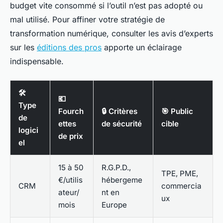
budget vite consommé si l’outil n’est pas adopté ou
mal utilisé. Pour affiner votre stratégie de
transformation numérique, consulter les avis d’experts
sur les
éditions des pros
apporte un éclairage
indispensable.
🛠️
💶
Type
Fourch
🔒 Critères
🎯 Public
de
ettes
de sécurité
cible
logici
de prix
el
15 à 50
R.G.P.D.,
TPE, PME,
€/utilis
hébergeme
CRM
commercia
ateur/
nt en
ux
mois
Europe