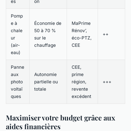
es
on
Pomp
e à
Économie de
MaPrime
chale
50 à 70 %
Rénov’,
++
ur
sur le
éco-PTZ,
(air-
chauffage
CEE
eau)
Panne
CEE,
aux
Autonomie
prime
photo
partielle ou
région,
+++
voltaï
totale
revente
ques
excédent
Maximiser votre budget grâce aux
aides financières