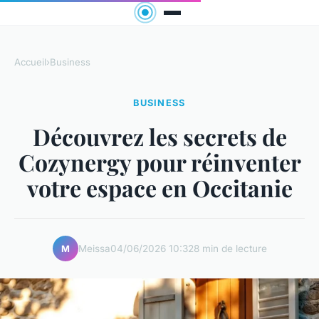
Accueil
›
Business
BUSINESS
Découvrez les secrets de
Cozynergy pour réinventer
votre espace en Occitanie
Meissa
04/06/2026 10:32
8 min de lecture
M