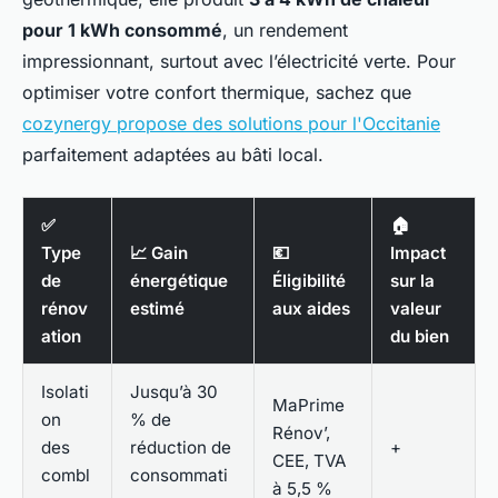
pour 1 kWh consommé
, un rendement
impressionnant, surtout avec l’électricité verte. Pour
optimiser votre confort thermique, sachez que
cozynergy propose des solutions pour l'Occitanie
parfaitement adaptées au bâti local.
✅
🏠
Type
📈 Gain
💶
Impact
de
énergétique
Éligibilité
sur la
rénov
estimé
aux aides
valeur
ation
du bien
Isolati
Jusqu’à 30
MaPrime
on
% de
Rénov’,
des
réduction de
+
CEE, TVA
combl
consommati
à 5,5 %