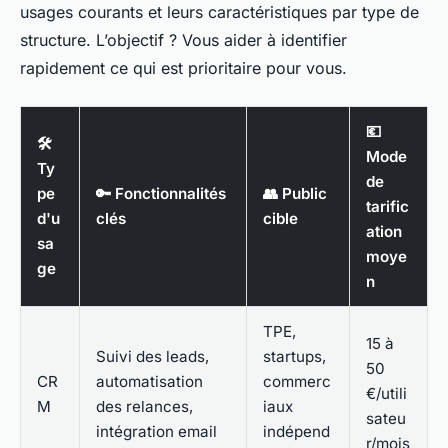
usages courants et leurs caractéristiques par type de
structure. L’objectif ? Vous aider à identifier
rapidement ce qui est prioritaire pour vous.
💶
🛠️
Mode
Ty
de
pe
🔑 Fonctionnalités
👥 Public
tarific
d'u
clés
cible
ation
sa
moye
ge
n
TPE,
15 à
Suivi des leads,
startups,
50
CR
automatisation
commerc
€/utili
M
des relances,
iaux
sateu
intégration email
indépend
r/mois