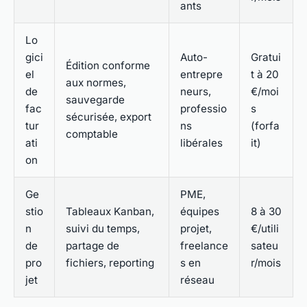
ants
Lo
gici
Auto-
Gratui
Édition conforme
el
entrepre
t à 20
aux normes,
de
neurs,
€/moi
sauvegarde
fac
professio
s
sécurisée, export
tur
ns
(forfa
comptable
ati
libérales
it)
on
Ge
PME,
stio
Tableaux Kanban,
équipes
8 à 30
n
suivi du temps,
projet,
€/utili
de
partage de
freelance
sateu
pro
fichiers, reporting
s en
r/mois
jet
réseau