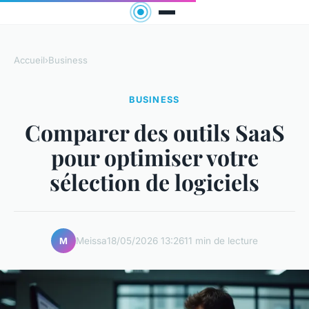
Accueil
›
Business
BUSINESS
Comparer des outils SaaS
pour optimiser votre
sélection de logiciels
Meissa
18/05/2026 13:26
11 min de lecture
M