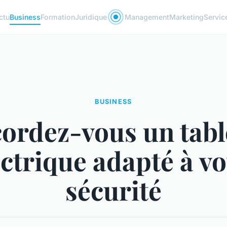
ctu
Business
Formation
Juridique
Management
Marketing
Servic
BUSINESS
ordez-vous un tab
ectrique adapté à vo
sécurité