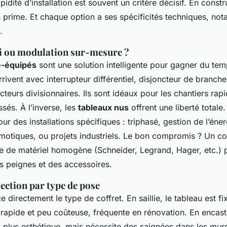
pidité d’installation est souvent un critère décisif. En const
n prime. Et chaque option a ses spécificités techniques, no
.
oi ou modulation sur-mesure ?
é-équipés
sont une solution intelligente pour gagner du tem
arrivent avec interrupteur différentiel, disjoncteur de branch
teurs divisionnaires. Ils sont idéaux pour les chantiers rapi
ssés. À l’inverse, les
tableaux nus
offrent une liberté totale.
ur des installations spécifiques : triphasé, gestion de l’éner
otiques, ou projets industriels. Le bon compromis ? Un cof
de matériel homogène (Schneider, Legrand, Hager, etc.) p
s peignes et des accessoires.
lection par type de pose
 directement le type de coffret. En saillie, le tableau est fi
 rapide et peu coûteuse, fréquente en rénovation. En encastré
: plus esthétique, mais nécessite des saignées dans les mur