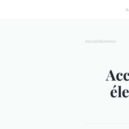
A
Accueil
›
Business
Acc
él