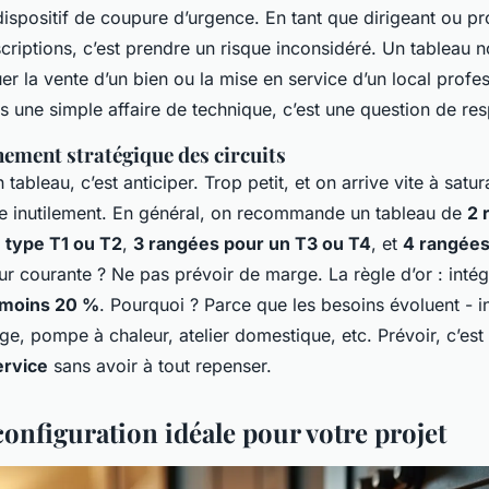
dispositif de coupure d’urgence. En tant que dirigeant ou pro
scriptions, c’est prendre un risque inconsidéré. Un tableau
er la vente d’un bien ou la mise en service d’un local profe
pas une simple affaire de technique, c’est une question de res
ement stratégique des circuits
tableau, c’est anticiper. Trop petit, et on arrive vite à satur
ie inutilement. En général, on recommande un tableau de
2 
 type T1 ou T2
,
3 rangées pour un T3 ou T4
, et
4 rangées
reur courante ? Ne pas prévoir de marge. La règle d’or : inté
 moins 20 %
. Pourquoi ? Parce que les besoins évoluent - in
e, pompe à chaleur, atelier domestique, etc. Prévoir, c’est 
ervice
sans avoir à tout repenser.
configuration idéale pour votre projet