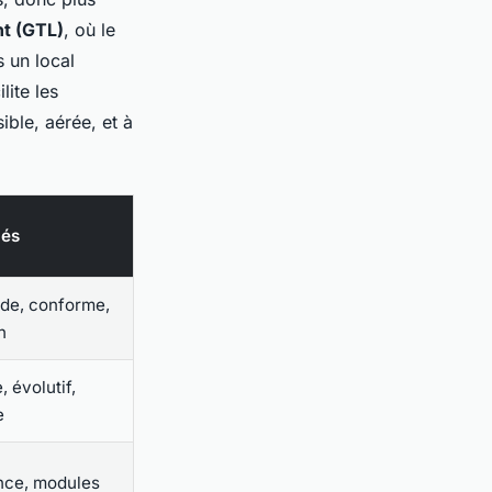
t (GTL)
, où le
s un local
lite les
sible, aérée, et à
lés
pide, conforme,
n
e, évolutif,
e
nce, modules