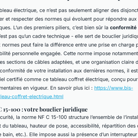
bleau électrique, ce n’est pas seulement aligner des disjonct
ifier et respecter des normes qui évoluent pour répondre au
ues. L’un des premiers piliers, c’est bien sûr la
conformité 
n’est pas qu’un cadre technique - elle sert de bouclier juridi
ux normes peut faire la différence entre une prise en charge 
bilité personnelle engagée. Cette norme impose notammen
es sections de câbles adaptées, et une organisation claire d
 conformité de votre installation aux dernières normes, il est
iel certifié comme ce tableau coffret électrique, conçu pou
entaires en vigueur. En savoir plus ici :
https://www.bis-
leau-coffret-electrique.html
15-100 : votre bouclier juridique
curité, la norme NF C 15-100 structure l’ensemble de l’instal
 du tableau, hauteur de pose, accessibilité, répartition des 
e bain, etc.). Elle impose aussi la présence d’un interrupteur 