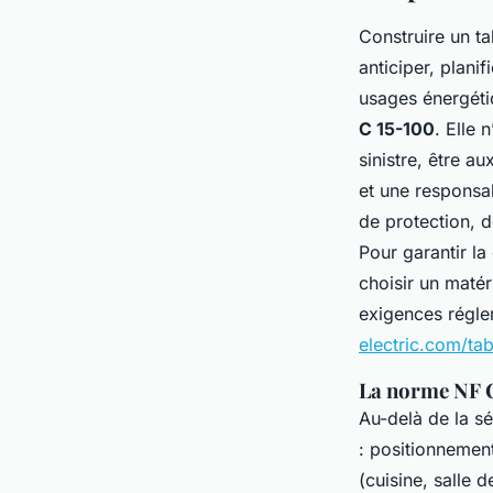
Construire un ta
anticiper, plan
usages énergétiq
C 15-100
. Elle 
sinistre, être a
et une responsa
de protection, d
Pour garantir la
choisir un matér
exigences réglem
electric.com/tab
La norme NF C 
Au-delà de la sé
: positionnement
(cuisine, salle d