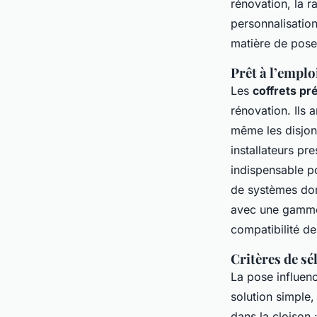
rénovation, la ra
personnalisatio
matière de pose
Prêt à l’empl
Les
coffrets pr
rénovation. Ils 
même les disjonc
installateurs pre
indispensable po
de systèmes dom
avec une gamme 
compatibilité de
Critères de sé
La pose influence
solution simple,
dans la cloison 