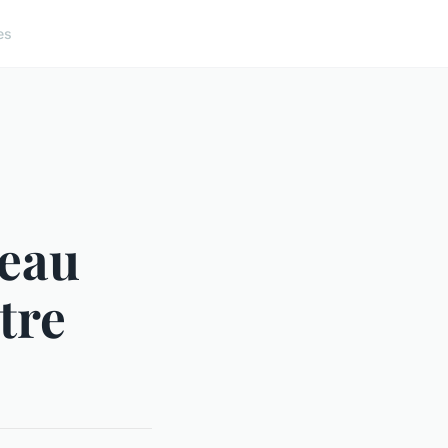
es
leau
tre