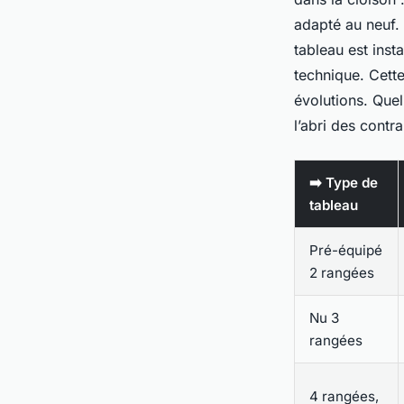
adapté au neuf. I
tableau est inst
technique. Cette
évolutions. Quel 
l’abri des contr
➡️ Type de
tableau
Pré-équipé
2 rangées
Nu 3
rangées
4 rangées,