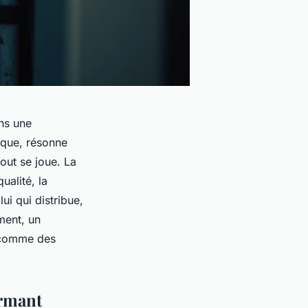
ns une
tique, résonne
out se joue. La
ualité, la
ui qui distribue,
ment, un
s comme des
ormant