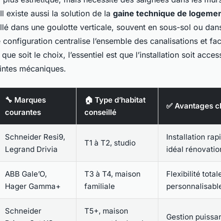
l existe aussi la solution de la
gaine technique de logemen
allé dans une goulotte verticale, souvent en sous-sol ou dan
 configuration centralise l’ensemble des canalisations et faci
que soit le choix, l’essentiel est que l’installation soit acces
aintes mécaniques.
🔧 Marques
🏠 Type d’habitat
✅ Avantages c
courantes
conseillé
Schneider Resi9,
Installation ra
T1 à T2, studio
Legrand Drivia
idéal rénovatio
ABB Gale’O,
T3 à T4, maison
Flexibilité total
Hager Gamma+
familiale
personnalisabl
Schneider
T5+, maison
Gestion puissa