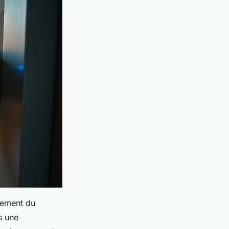
lement du
s une