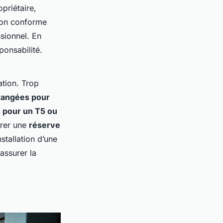
priétaire,
 non conforme
ssionnel. En
ponsabilité.
ation. Trop
rangées pour
 pour un T5 ou
grer une
réserve
stallation d’une
assurer la