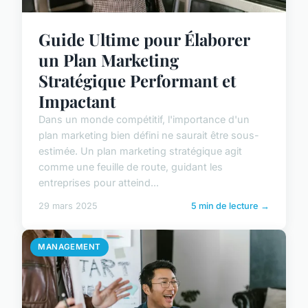
Guide Ultime pour Élaborer
un Plan Marketing
Stratégique Performant et
Impactant
Dans un monde compétitif, l'importance d'un
plan marketing bien défini ne saurait être sous-
estimée. Un plan marketing stratégique agit
comme une feuille de route, guidant les
entreprises pour atteind...
29 mars 2025
5 min de lecture →
MANAGEMENT