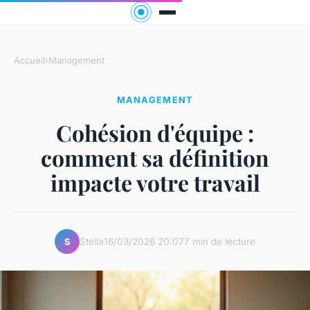
Accueil
›
Management
MANAGEMENT
Cohésion d'équipe :
comment sa définition
impacte votre travail
Stélla
16/03/2026 20:07
7 min de lecture
S