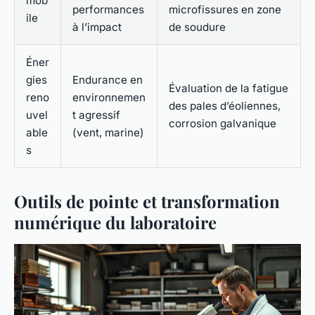
mob
performances
microfissures en zone
ile
à l’impact
de soudure
Éner
gies
Endurance en
Évaluation de la fatigue
reno
environnemen
des pales d’éoliennes,
uvel
t agressif
corrosion galvanique
able
(vent, marine)
s
Outils de pointe et transformation
numérique du laboratoire