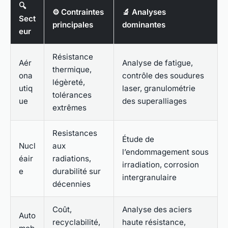
🔍
⚙️ Contraintes
🔬 Analyses
Sect
principales
dominantes
eur
Résistance
Aér
Analyse de fatigue,
thermique,
ona
contrôle des soudures
légèreté,
utiq
laser, granulométrie
tolérances
ue
des superalliages
extrêmes
Resistances
Étude de
Nucl
aux
l’endommagement sous
éair
radiations,
irradiation, corrosion
e
durabilité sur
intergranulaire
décennies
Coût,
Analyse des aciers
Auto
recyclabilité,
haute résistance,