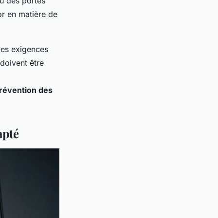
u des portes
or en matière de
les exigences
doivent être
révention des
apté