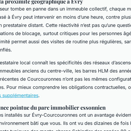
 la proximité géographique à Évry
eur tombe en panne dans un immeuble collectif, chaque m
sé à Évry peut intervenir en moins d’une heure, contre plus
n prestataire distant. Cette réactivité n’est pas qu’une quest
ituations de blocage, surtout critiques pour les personnes âg
imité permet aussi des visites de routine plus régulières, san
nflés.
restataire local connaît les spécificités des réseaux d’ascen
immeubles anciens du centre-ville, les barres HLM des anné
 récentes de Courcouronnes n’ont pas les mêmes configurati
s. Pour mieux comprendre les obligations contractuelles, o
s supplémentaires
.
nce pointue du parc immobilier essonnien
s installés sur Évry-Courcouronnes ont un avantage évident 
vironnement bâti que vous. Ils ont vu des dizaines de fois 