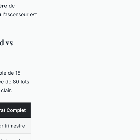
ère
de
l’ascenseur est
d vs
ble de 15
e de 80 lots
clair.
trat Complet
ar trimestre