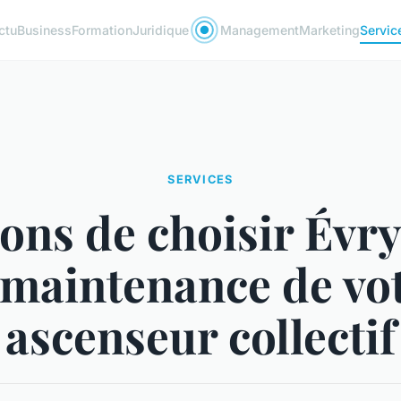
ctu
Business
Formation
Juridique
Management
Marketing
Servic
SERVICES
sons de choisir Évr
 maintenance de vo
ascenseur collectif