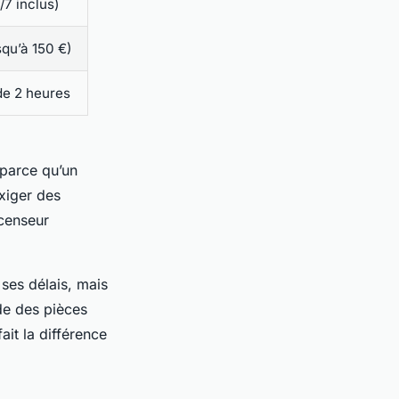
/7 inclus)
squ’à 150 €)
de 2 heures
 parce qu’un
exiger des
scenseur
 ses délais, mais
nde des pièces
ait la différence