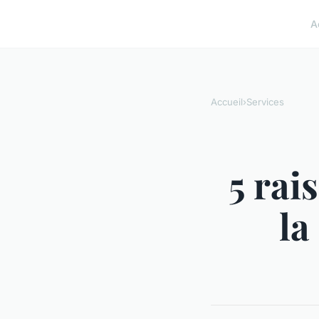
A
Accueil
›
Services
5 rai
la