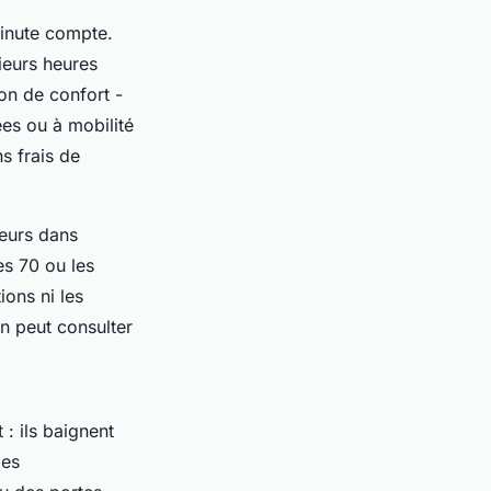
inute compte.
ieurs heures
ion de confort -
ées ou à mobilité
s frais de
seurs dans
es 70 ou les
ons ni les
n peut consulter
: ils baignent
les