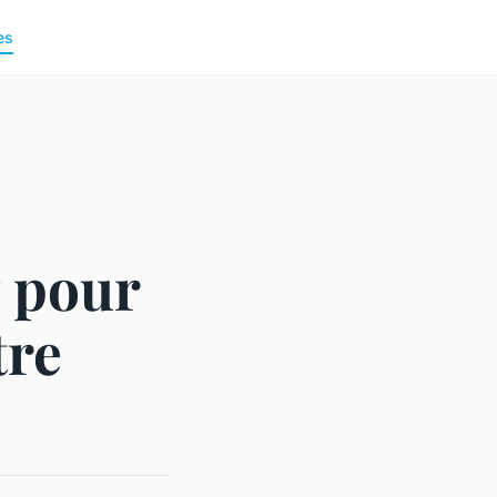
es
y pour
tre