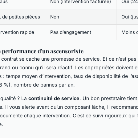
clus
Non (intervention facturée)
Oui (24
de petites pièces
Non
Oui (ju
ervention rapide
Pas d’engagement
Moins 
de performance d'un ascensoriste
 contrat se cache une promesse de service. Et ce n’est pas
grand ou connu qu’il sera réactif. Les copropriétés doivent 
rs : temps moyen d’intervention, taux de disponibilité de l’a
8 %), nombre de pannes par an.
 qualité ? La
continuité de service
. Un bon prestataire tient
ipe. Il vous alerte avant qu’un composant lâche, il recomma
l documente chaque intervention. C’est ce suivi rigoureux qui f
e.