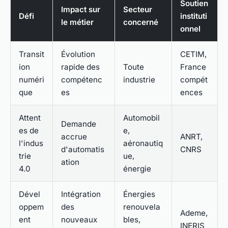
Soutien
Impact sur
Secteur
Défi
instituti
le métier
concerné
onnel
Transit
Évolution
CETIM,
ion
rapide des
Toute
France
numéri
compétenc
industrie
compét
que
es
ences
Attent
Automobil
Demande
es de
e,
accrue
ANRT,
l'indus
aéronautiq
d'automatis
CNRS
trie
ue,
ation
4.0
énergie
Dével
Intégration
Énergies
oppem
des
renouvela
Ademe,
ent
nouveaux
bles,
INERIS