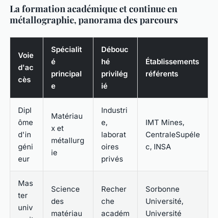
La formation académique et continue en
métallographie, panorama des parcours
Spécialit
Débouc
Voie
é
hé
Établissements
d'ac
principal
privilég
référents
cès
e
ié
Dipl
Industri
Matériau
ôme
e,
IMT Mines,
x et
d'in
laborat
CentraleSupéle
métallurg
géni
oires
c, INSA
ie
eur
privés
Mas
Science
Recher
Sorbonne
ter
des
che
Université,
univ
matériau
académ
Université