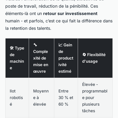
poste de travail, réduction de la pénibilité. Ces
éléments-là ont un
retour sur investissement
humain - et parfois, c’est ce qui fait la différence dans
la retention des talents.
🔧
📈 Gain
🛠️ Type
Comple
de
de
🔄 Flexibilité
xité de
product
machin
d'usage
mise en
ivité
e
œuvre
estimé
Élevée -
Ilot
Moyenn
Entre
programmabl
robotis
e à
30 % et
e pour
é
élevée
60 %
plusieurs
tâches