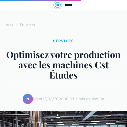
Accueil
›
Services
SERVICES
Optimisez votre production
avec les machines Cst
Études
Nicet
12/03/2026 18:33
11 min de lecture
N