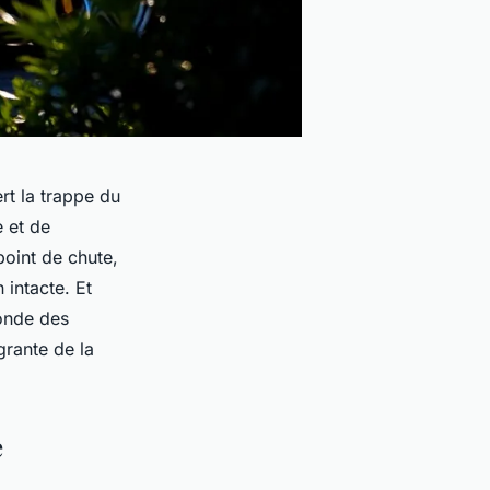
rt la trappe du
e et de
point de chute,
 intacte. Et
monde des
égrante de la
e