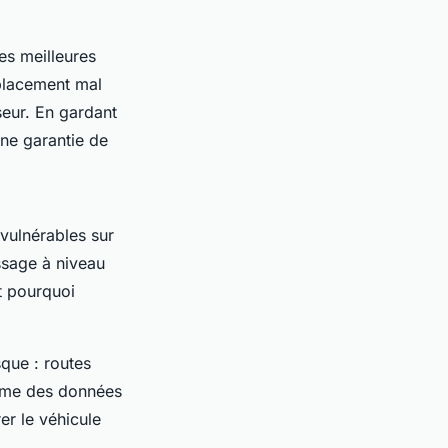
s meilleures
placement mal
seur. En gardant
une garantie de
vulnérables sur
ssage à niveau
st pourquoi
sque : routes
 même des données
er le véhicule