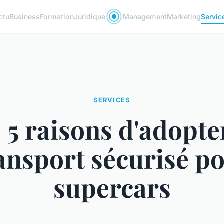
ctu
Business
Formation
Juridique
Management
Marketing
Servic
SERVICES
 5 raisons d'adopte
ansport sécurisé p
supercars