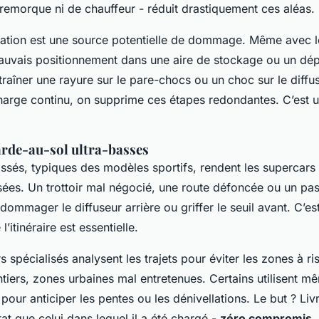
emorque ni de chauffeur - réduit drastiquement ces aléas.
tion est une source potentielle de dommage. Même avec le
mauvais positionnement dans une aire de stockage ou un dé
traîner une rayure sur le pare-chocs ou un choc sur le diffu
charge continu, on supprime ces étapes redondantes. C’est 
arde-au-sol ultra-basses
ssés, typiques des modèles sportifs, rendent les supercars 
sées. Un trottoir mal négocié, une route défoncée ou un pa
ndommager le diffuseur arrière ou griffer le seuil avant. C’e
l’itinéraire est essentielle.
s spécialisés analysent les trajets pour éviter les zones à ri
ntiers, zones urbaines mal entretenues. Certains utilisent
our anticiper les pentes ou les dénivellations. Le but ? Livr
t que celui dans lequel il a été chargé -
zéro compromis
.