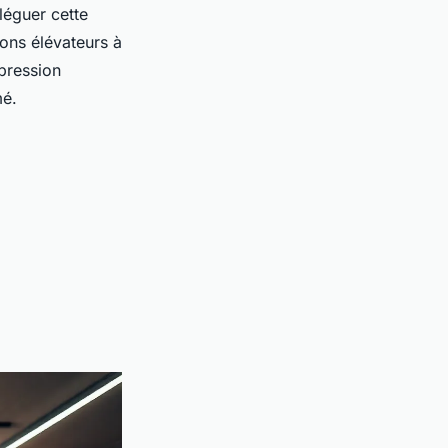
éguer cette
yons élévateurs à
pression
mé.