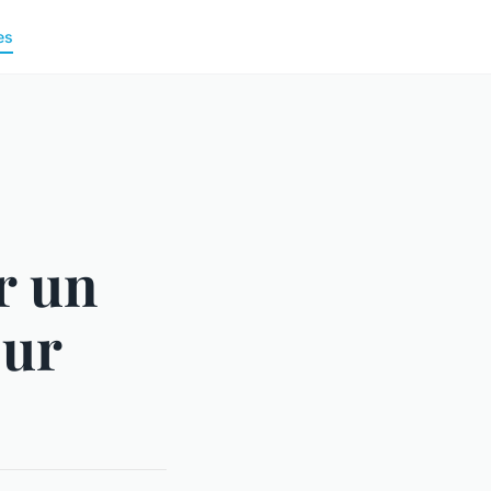
es
r un
our