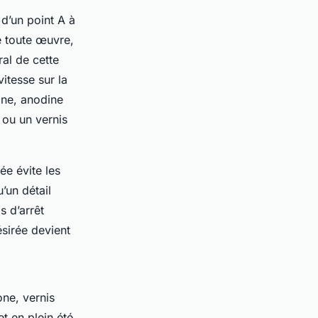
 d’un point A à
e toute œuvre,
al de cette
itesse sur la
ine, anodine
 ou un vernis
ée évite les
’un détail
s d’arrêt
ésirée devient
one, vernis
t en plein été,