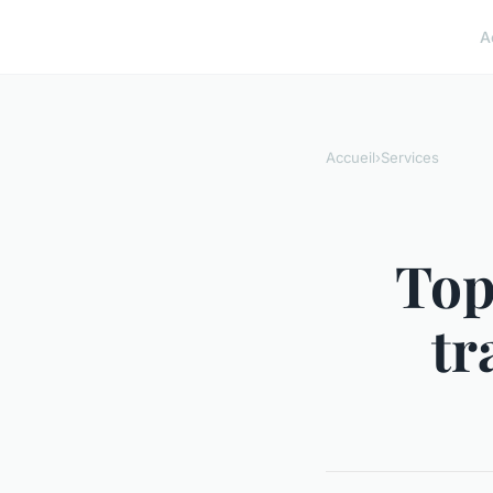
A
Accueil
›
Services
Top
tr