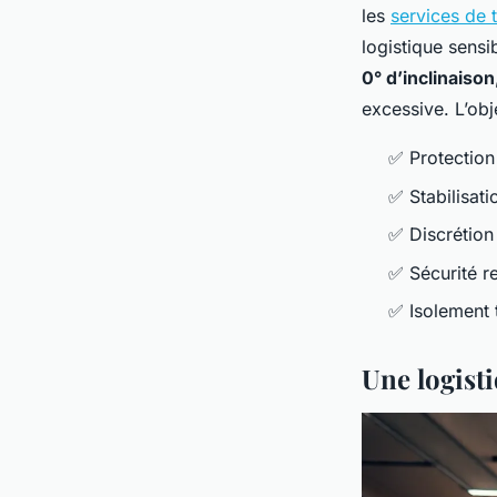
les
services de 
logistique sensi
0° d’inclinaison
excessive. L’obj
✅ Protection 
✅ Stabilisati
✅ Discrétion
✅ Sécurité r
✅ Isolement 
Une logist