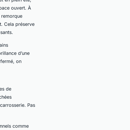
pace ouvert. À
La remorque
t. Cela préserve
sants.
ains
rillance d’une
 fermé, on
ues de
achées
 carrosserie. Pas
sionnels comme