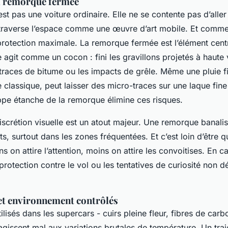
a remorque fermée
st pas une voiture ordinaire. Elle ne se contente pas d’aller
e traverse l’espace comme une œuvre d’art mobile. Et comm
protection maximale. La remorque fermée est l’élément centr
 agit comme un cocon : fini les gravillons projetés à haute v
 traces de bitume ou les impacts de grêle. Même une pluie f
 classique, peut laisser des micro-traces sur une laque fine
oppe étanche de la remorque élimine ces risques.
 discrétion visuelle est un atout majeur. Une remorque banalis
ts, surtout dans les zones fréquentées. Et c’est loin d’être qu
s on attire l’attention, moins on attire les convoitises. En ca
protection contre le vol ou les tentatives de curiosité non d
t environnement contrôlés
ilisés dans les supercars - cuirs pleine fleur, fibres de carb
agissent mal aux variations brutales de température. Un traje