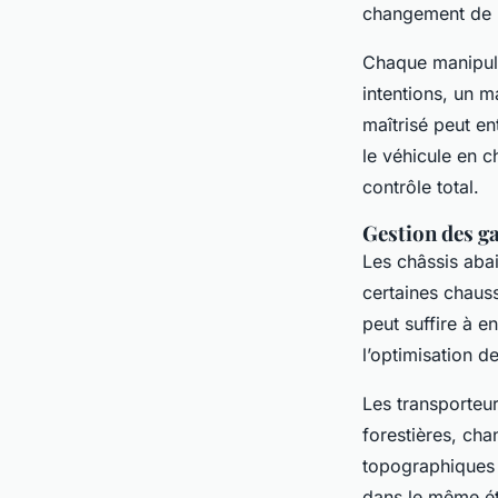
changement de r
Chaque manipula
intentions, un 
maîtrisé peut en
le véhicule en 
contrôle total.
Gestion des g
Les châssis abai
certaines chaus
peut suffire à e
l’optimisation de 
Les transporteur
forestières, cha
topographiques p
dans le même éta