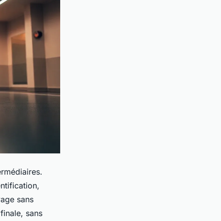
ermédiaires.
tification,
yage sans
finale, sans