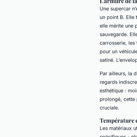
L'armure de l
Une supercar n’e
un point B. Ell
elle mérite une 
sauvegarde. Elle
carrosserie, les
pour un véhicule
satiné. L’envel
Par ailleurs, la
regards indiscre
esthétique : moin
prolongé, cette 
cruciale.
Température e
Les matériaux ut
spécifiques - ré