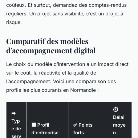
coûteux. Et surtout, demandez des comptes-rendus
réguliers. Un projet sans visibilité, c’est un projet à
risque.
Comparatif des modèles
d'accompagnement digital
Le choix du modèle d’intervention a un impact direct
sur le coût, la réactivité et la qualité de
l’accompagnement. Voici une comparaison des
profils les plus courants en Normandie :
⏱️
➡️
Délai
Typ
🏢 Profil
✅ Points
moye
e de
d'entreprise
forts
n
serv