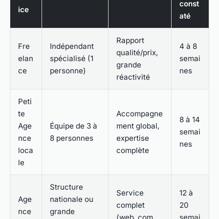
const
ice
até
Rapport
Fre
Indépendant
4 à 8
qualité/prix,
elan
spécialisé (1
semai
grande
ce
personne)
nes
réactivité
Peti
te
Accompagne
8 à 14
Age
Équipe de 3 à
ment global,
semai
nce
8 personnes
expertise
nes
loca
complète
le
Structure
Service
12 à
Age
nationale ou
complet
20
nce
grande
(web, com,
semai