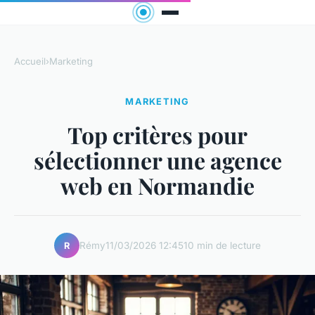
Accueil
›
Marketing
MARKETING
Top critères pour
sélectionner une agence
web en Normandie
Rémy
11/03/2026 12:45
10 min de lecture
R