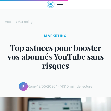
Accueil
›
Marketing
MARKETING
Top astuces pour booster
vos abonnés YouTube sans
risques
Rémy
13/05/2026 14:43
10 min de lecture
R