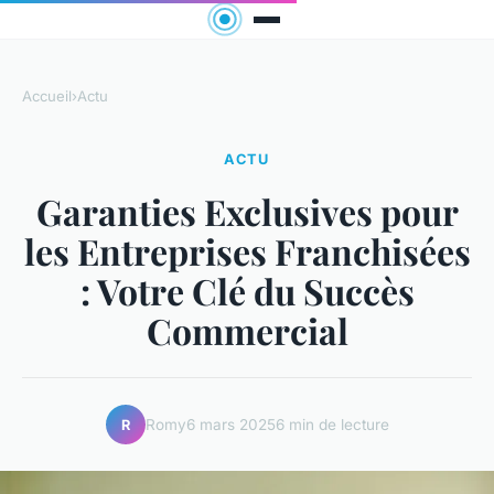
Accueil
›
Actu
ACTU
Garanties Exclusives pour
les Entreprises Franchisées
: Votre Clé du Succès
Commercial
Romy
6 mars 2025
6 min de lecture
R