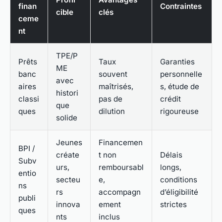
finan
Contraintes
cible
clés
ceme
nt
TPE/P
Prêts
Taux
Garanties
ME
banc
souvent
personnelle
avec
aires
maîtrisés,
s, étude de
histori
classi
pas de
crédit
que
ques
dilution
rigoureuse
solide
Jeunes
Financemen
BPI /
créate
t non
Délais
Subv
urs,
remboursabl
longs,
entio
secteu
e,
conditions
ns
rs
accompagn
d’éligibilité
publi
innova
ement
strictes
ques
nts
inclus