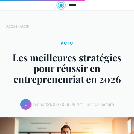
Accueil
›
Actu
ACTU
Les meilleures stratégies
pour réussir en
entrepreneuriat en 2026
Lambert
31/03/2026 08:44
11 min de lecture
L